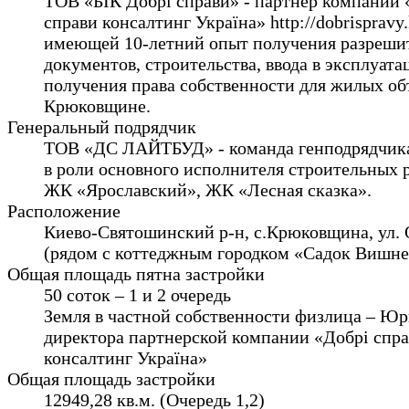
ТОВ «БІК Добрі справи» - партнер компании 
справи консалтинг Україна» http://dobrispravy.k
имеющей 10-летний опыт получения разреши
документов, строительства, ввода в эксплуат
получения права собственности для жилых об
Крюковщине.
Генеральный подрядчик
ТОВ «ДС ЛАЙТБУД» - команда генподрядчика
в роли основного исполнителя строительных 
ЖК «Ярославский», ЖК «Лесная сказка».
Расположение
Киево-Святошинский р-н, с.Крюковщина, ул. 
(рядом с коттеджным городком «Садок Вишн
Общая площадь пятна застройки
50 соток – 1 и 2 очередь
Земля в частной собственности физлица – Юр
директора партнерской компании «Добрі спр
консалтинг Україна»
Общая площадь застройки
12949,28 кв.м. (Очередь 1,2)